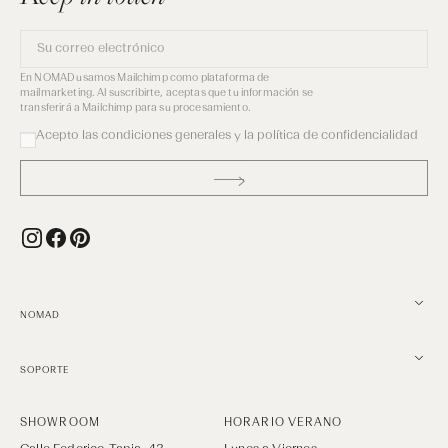
Su
correo
electrónico
En NOMAD usamos Mailchimp como plataforma de
mailmarketing. Al suscribirte, aceptas que tu información se
transferirá a Mailchimp para su procesamiento.
Acepto las condiciones generales y la política de confidencialidad
Instagram
Facebook
Pinterest
NOMAD
SOPORTE
SHOWROOM
HORARIO VERANO