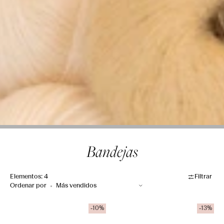
Recopilación:
Bandejas
Elementos: 4
Filtrar
Ordenar por
Bandeja
Bandeja
-10%
-13%
Unique
Reciclada