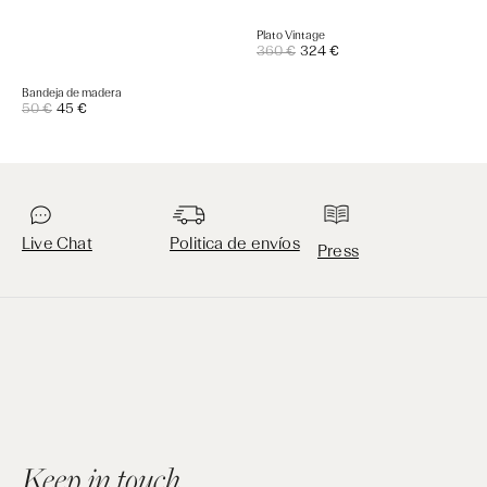
Plato Vintage
Precio
360 €
324 €
Precio
de
regular
venta
Bandeja de madera
Precio
50 €
45 €
Precio
de
regular
venta
Live Chat
Politica de envíos
Press
Keep in touch