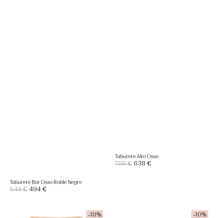
Taburete Alto Osso
Precio
709 €
638 €
Precio
de
regular
venta
Taburete Bar Osso Roble Negro
Precio
549 €
494 €
Precio
de
regular
venta
Taburete
Taburete
-10%
-10%