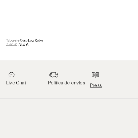
Taburete Osso Low Roble
Precio
349 €
314 €
Precio
de
regular
venta
Live Chat
Politica de envíos
Press