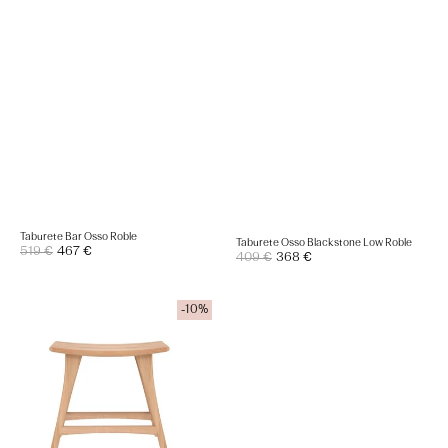
Taburete Bar Osso Roble
Taburete Osso Blackstone Low Roble
Precio
519 €
467 €
Precio
Precio
409 €
368 €
Precio
de
regular
de
regular
venta
venta
Taburete
-10%
Osso
Low
Roble