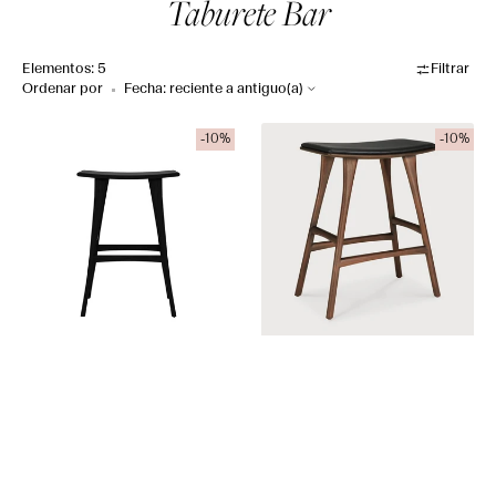
Recopilación:
Taburete Bar
Elementos: 5
Filtrar
Ordenar por
Taburete
Taburete
-10%
-10%
Bar
Alto
Osso
Osso
Roble
Negro