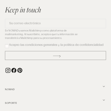
Keep in touch
Su
correo
electrónico
En NOMAD usamos Mailchimp como plataforma de
mailmarketing. Al suscribirte, aceptas que tu información se
transferirá a Mailchimp para su procesamiento.
Acepto las condiciones generales y la política de confidencialidad
Instagram
Facebook
Pinterest
NOMAD
SOPORTE