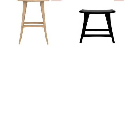
Bar
Osso
Osso
Blackstone
Roble
Low
Roble