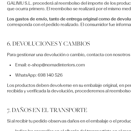
GALIMU S.L. procederá al reembolso del importe de los produ
que ocurra primero. El reembolso se realizará por el mismo med
Los gastos de envío, tanto de entrega original como de devol
corresponda con el pedido realizado. El consumidor fue inform
6. DEVOLUCIONES Y CAMBIOS
Para gestionar una devolución o cambio, contacta con nosotros 
Email: e-shop@nomadinteriors.com
WhatsApp: 698 140 526
Los productos deben devolverse en su embalaje original, en pe
recibida y verificada la devolución, procederemos al reembols
7. DAÑOS EN EL TRANSPORTE
Si al recibir tu pedido observas daños en el embalaje o el produc