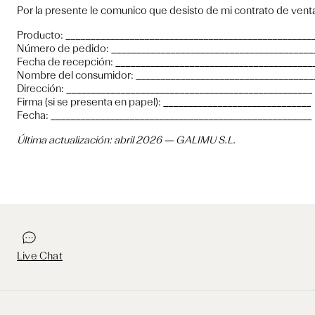
Por la presente le comunico que desisto de mi contrato de venta
Producto: __________________________________________________
Número de pedido: _________________________________________
Fecha de recepción: ________________________________________
Nombre del consumidor: ____________________________________
Dirección: __________________________________________________
Firma (si se presenta en papel): ______________________________
Fecha: _____________________________________________________
Última actualización: abril 2026 — GALIMU S.L.
Live Chat