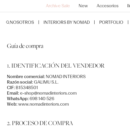
SALTAR AL
Archive Sale
New
Accesorios
I
CONTENIDO
NOSOTROS
INTERIORS BY NOMAD
PORTFOLIO
Guía de compra
1. IDENTIFICACIÓN DEL VENDEDOR
Nombre comercial:
NOMAD INTERIORS
Razón social:
GALIMU S.L.
CIF:
B15348501
Email:
e-shop@nomadinteriors.com
WhatsApp:
698 140 526
Web:
www.nomadinteriors.com
2. PROCESO DE COMPRA