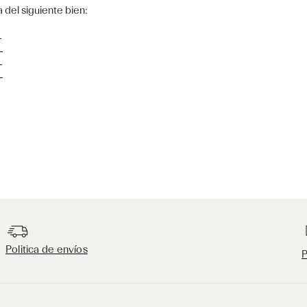
 del siguiente bien:
_
_
_
_
Politica de envíos
P