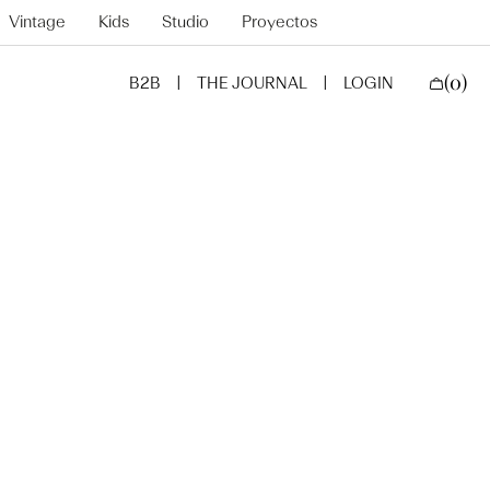
Vintage
Kids
Studio
Proyectos
(0)
B2B
THE JOURNAL
LOGIN
CARRO
0
ELEMENT