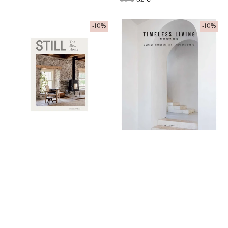
de
regular
venta
Still
Timeless
-10%
-10%
Living
Yearbook