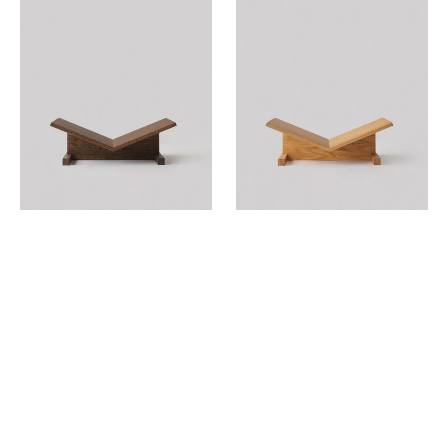
Smoked
Oak
Oak