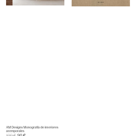
AM Designs Monografía de interiores
atemporales
Precio
100 €
90 €
Precio