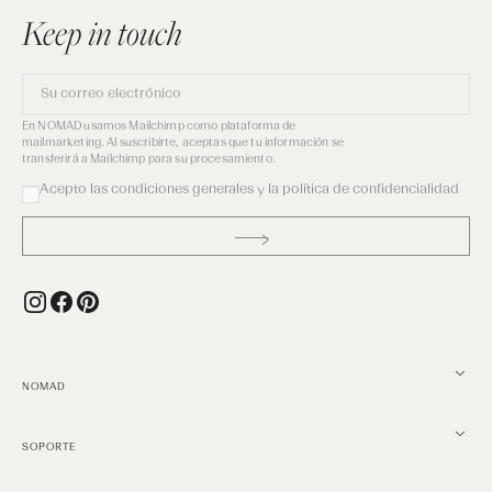
Keep in touch
Su
correo
electrónico
En NOMAD usamos Mailchimp como plataforma de
mailmarketing. Al suscribirte, aceptas que tu información se
transferirá a Mailchimp para su procesamiento.
Acepto las condiciones generales y la política de confidencialidad
Instagram
Facebook
Pinterest
NOMAD
SOPORTE