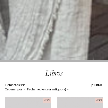
Recopilación:
Libros
Elementos: 22
Filtrar
Ordenar por
Page
Page
-10%
-10%
-
-