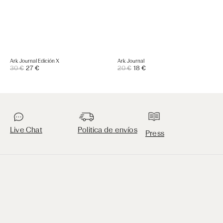
Ark Journal Edición X
Ark Journal
Precio
Precio
30 €
27 €
Precio
20 €
18 €
Precio
de
de
regular
regular
venta
venta
Live Chat
Politica de envíos
Press