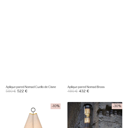
Aplique pared Nomad Cuello de Cisne
Aplique pared Nomad Brass
Precio
Precio
580 €
522 €
Precio
480 €
432 €
Precio
de
de
regular
regular
venta
venta
Hornbæk
Aplique
-10%
-30%
Portable
de
Lamp
pared
In