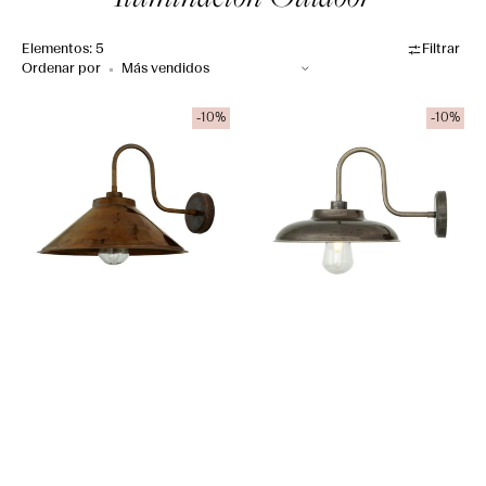
Elementos: 5
Filtrar
Ordenar por
Aplique
Aplique
-10%
-10%
pared
pared
Nomad
Nomad
Cuello
Brass
de
Cisne