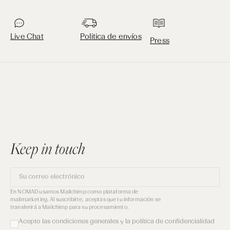
Live Chat
Politica de envíos
Press
Keep in touch
Su
correo
electrónico
En NOMAD usamos Mailchimp como plataforma de
mailmarketing. Al suscribirte, aceptas que tu información se
transferirá a Mailchimp para su procesamiento.
Acepto las condiciones generales y la política de confidencialidad