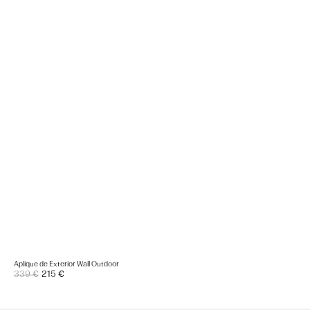
Aplique de Exterior Wall Outdoor
Precio
339 €
215 €
Precio
de
regular
venta