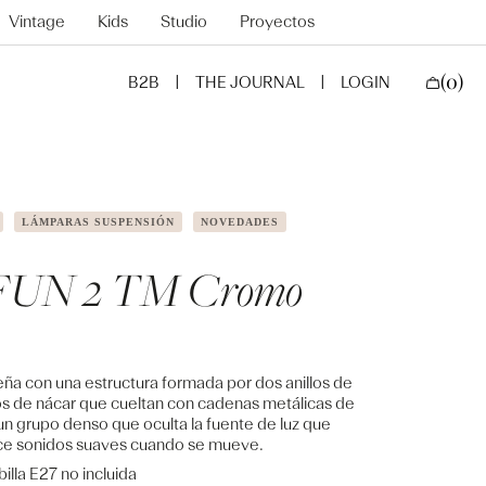
Vintage
Kids
Studio
Proyectos
(0)
B2B
THE JOURNAL
LOGIN
CARRO
0
ELEMENT
LÁMPARAS SUSPENSIÓN
NOVEDADES
FUN 2 TM Cromo
 con una estructura formada por dos anillos de
s de nácar que cueltan con cadenas metálicas de
s un grupo denso que oculta la fuente de luz que
duce sonidos suaves cuando se mueve.
illa E27 no incluida