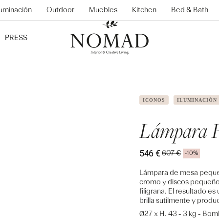
luminación
Outdoor
Muebles
Kitchen
Bed & Bath
PRESS
ICONOS
ILUMINACIÓN
Lámpara 
546 €
607 €
-10%
Precio
Precio
de
regular
Lámpara de mesa pequeña
venta
cromo y discos pequeño
filigrana. El resultado e
brilla sutilmente y pro
Ø27 x H. 43 - 3 kg - Bomb