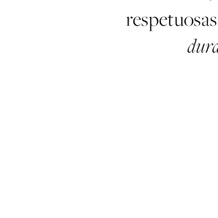
respetuosa
dura