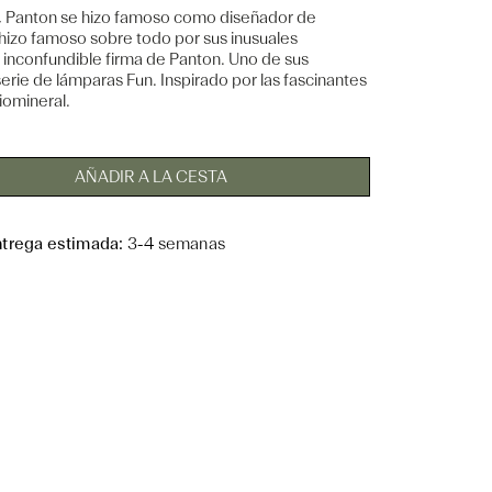
, Panton se hizo famoso como diseñador de
hizo famoso sobre todo por sus inusuales
a inconfundible firma de Panton. Uno de sus
serie de lámparas Fun. Inspirado por las fascinantes
iomineral.
AÑADIR A LA CESTA
ntrega estimada:
3-4 semanas