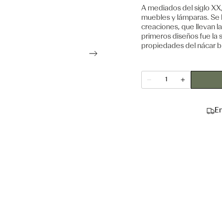
A mediados del siglo XX
muebles y lámparas. Se 
creaciones, que llevan l
primeros diseños fue la 
propiedades del nácar b
Cantidad
Disminuir
Aumentar
cantidad
cantidad
para
para
Lámpara
Lámpara
E
FUN
FUN
2
2
TM
TM
Cromo
Cromo