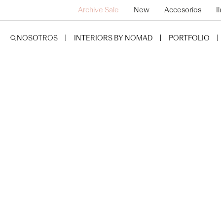
SALTAR AL
Archive Sale
New
Accesorios
I
CONTENIDO
NOSOTROS
INTERIORS BY NOMAD
PORTFOLIO